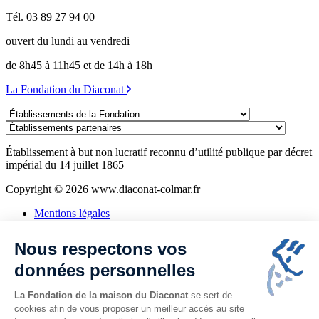
Tél. 03 89 27 94 00
ouvert du lundi au vendredi
de 8h45 à 11h45 et de 14h à 18h
La Fondation du Diaconat
Établissements
de
Établissements
la
partenaires
Fondation
Établissement à but non lucratif reconnu d’utilité publique par décret
impérial du 14 juillet 1865
Copyright © 2026 www.diaconat-colmar.fr
Mentions légales
Politique de confidentialité
Consentement aux cookies
Nous respectons vos
Plan du site
Alsa'Seniors
données personnelles
Assistante sociale
La Fondation de la maison du Diaconat
se sert de
cookies afin de vous proposer un meilleur accès au site