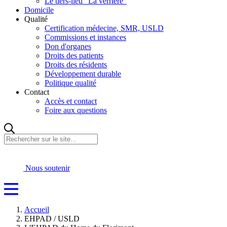
Le tiers-lieu "La verrière"
Domicile
Qualité
Certification médecine, SMR, USLD
Commissions et instances
Don d'organes
Droits des patients
Droits des résidents
Développement durable
Politique qualité
Contact
Accès et contact
Foire aux questions
Rechercher
sur
le
site...
Nous soutenir
Accueil
EHPAD / USLD