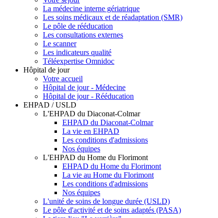
La médecine interne gériatrique
Les soins médicaux et de réadaptation (SMR)
Le pôle de rééducation
Les consultations externes
Le scanner
Les indicateurs qualité
Téléexpertise Omnidoc
Hôpital de jour
Votre accueil
Hôpital de jour - Médecine
Hôpital de jour - Rééducation
EHPAD / USLD
L'EHPAD du Diaconat-Colmar
EHPAD du Diaconat-Colmar
La vie en EHPAD
Les conditions d'admissions
Nos équipes
L'EHPAD du Home du Florimont
EHPAD du Home du Florimont
La vie au Home du Florimont
Les conditions d'admissions
Nos équipes
L'unité de soins de longue durée (USLD)
Le pôle d'activité et de soins adaptés (PASA)