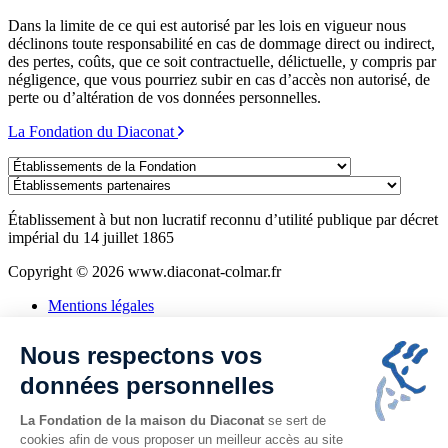
Dans la limite de ce qui est autorisé par les lois en vigueur nous
déclinons toute responsabilité en cas de dommage direct ou indirect,
des pertes, coûts, que ce soit contractuelle, délictuelle, y compris par
négligence, que vous pourriez subir en cas d’accès non autorisé, de
perte ou d’altération de vos données personnelles.
La Fondation du Diaconat
Établissements
de
Établissements
la
partenaires
Fondation
Établissement à but non lucratif reconnu d’utilité publique par décret
impérial du 14 juillet 1865
Copyright © 2026 www.diaconat-colmar.fr
Mentions légales
Politique de confidentialité
Consentement aux cookies
Nous respectons vos
Plan du site
Alsa'Seniors
données personnelles
Assistante sociale
La Fondation de la maison du Diaconat
se sert de
cookies afin de vous proposer un meilleur accès au site