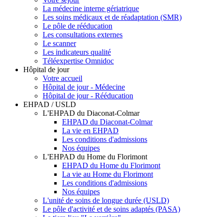
La médecine interne gériatrique
Les soins médicaux et de réadaptation (SMR)
Le pôle de rééducation
Les consultations externes
Le scanner
Les indicateurs qualité
Téléexpertise Omnidoc
Hôpital de jour
Votre accueil
Hôpital de jour - Médecine
Hôpital de jour - Rééducation
EHPAD / USLD
L'EHPAD du Diaconat-Colmar
EHPAD du Diaconat-Colmar
La vie en EHPAD
Les conditions d'admissions
Nos équipes
L'EHPAD du Home du Florimont
EHPAD du Home du Florimont
La vie au Home du Florimont
Les conditions d'admissions
Nos équipes
L'unité de soins de longue durée (USLD)
Le pôle d'activité et de soins adaptés (PASA)