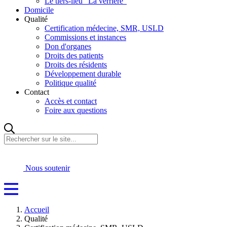
Le tiers-lieu "La verrière"
Domicile
Qualité
Certification médecine, SMR, USLD
Commissions et instances
Don d'organes
Droits des patients
Droits des résidents
Développement durable
Politique qualité
Contact
Accès et contact
Foire aux questions
Rechercher
sur
le
site...
Nous soutenir
Accueil
Qualité