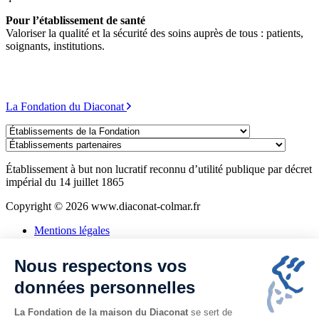
Pour l’établissement de santé
Valoriser la qualité et la sécurité des soins auprès de tous : patients,
soignants, institutions.
La Fondation du Diaconat
Établissements
de
Établissements
la
partenaires
Fondation
Établissement à but non lucratif reconnu d’utilité publique par décret
impérial du 14 juillet 1865
Copyright © 2026 www.diaconat-colmar.fr
Mentions légales
Politique de confidentialité
Consentement aux cookies
Nous respectons vos
Plan du site
Alsa'Seniors
données personnelles
Assistante sociale
La Fondation de la maison du Diaconat
se sert de