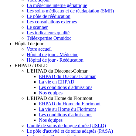
La médecine interne gériatrique
Les soins médicaux et de réadaptation (SMR)
Le pôle de rééducation
Les consultations externes
Le scanner
Les indicateurs qualité
Téléexpertise Omnidoc
Hôpital de jour
Votre accueil
Hôpital de jour - Médecine
Hôpital de jour - Rééducation
EHPAD / USLD
L'EHPAD du Diaconat-Colmar
EHPAD du Diaconat-Colmar
La vie en EHPAD
Les conditions d'admissions
Nos équipes
L'EHPAD du Home du Florimont
EHPAD du Home du Florimont
La vie au Home du Florimont
Les conditions d'admissions
Nos équipes
L'unité de soins de longue durée (USLD)
Le pôle d'activité et de soins adaptés (PASA)