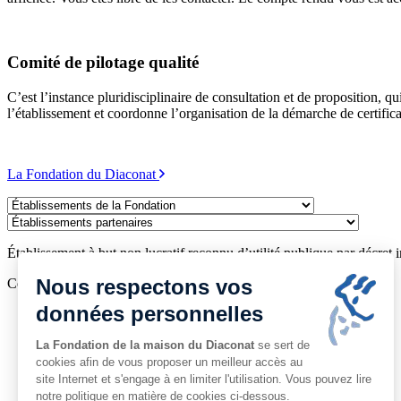
Comité de pilotage qualité
C’est l’instance pluridisciplinaire de consultation et de proposition, 
l’établissement et coordonne l’organisation de la démarche de certifica
La Fondation du Diaconat
Établissements
de
Établissements
la
partenaires
Fondation
Établissement à but non lucratif reconnu d’utilité publique par décret 
Nous respectons vos
Copyright © 2026 www.diaconat-colmar.fr
données personnelles
Mentions légales
Politique de confidentialité
La Fondation de la maison du Diaconat
se sert de
Consentement aux cookies
Plan du site
cookies afin de vous proposer un meilleur accès au
Alsa'Seniors
site Internet et s'engage à en limiter l'utilisation. Vous pouvez lire
Assistante sociale
notre politique en matière de cookies ci-dessous.