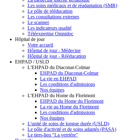
Les soins médicaux et de réadaptation (SMR)
Le pôle de rééducation
Les consultations externes
Le scanner
Les indicateurs qualité
Téléexpertise Omnidoc
Hôpital de jour
Votre accueil
Hôpital de jour - Médecine
Hôpital de jour - Rééducation
EHPAD / USLD
L'EHPAD du Diaconat-Colmar
EHPAD du Diaconat-Colmar
La vie en EHPAD
Les conditions d'admissions
Nos équipes
L'EHPAD du Home du Florimont
EHPAD du Home du Florimont
La vie au Home du Florimont
Les conditions d'admissions
Nos équipes
L'unité de soins de longue durée (USLD)
Le pôle d'activité et de soins adaptés (PASA)
Le tiers-lieu "La verrière"