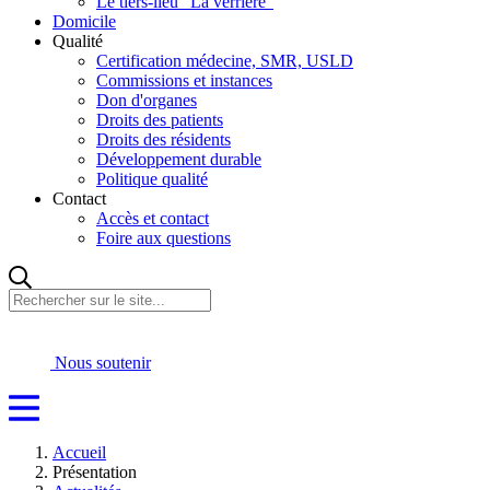
Le tiers-lieu "La verrière"
Domicile
Qualité
Certification médecine, SMR, USLD
Commissions et instances
Don d'organes
Droits des patients
Droits des résidents
Développement durable
Politique qualité
Contact
Accès et contact
Foire aux questions
Rechercher
sur
le
site...
Nous soutenir
Accueil
Présentation