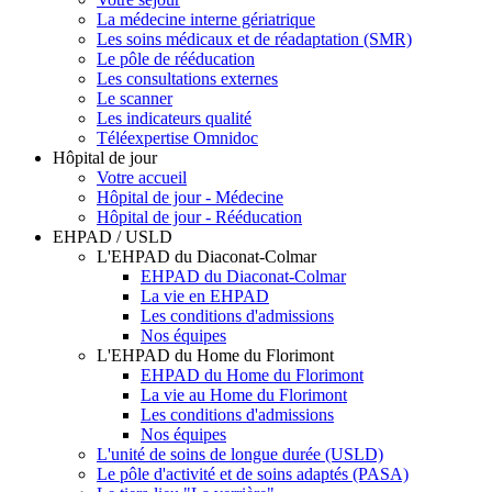
La médecine interne gériatrique
Les soins médicaux et de réadaptation (SMR)
Le pôle de rééducation
Les consultations externes
Le scanner
Les indicateurs qualité
Téléexpertise Omnidoc
Hôpital de jour
Votre accueil
Hôpital de jour - Médecine
Hôpital de jour - Rééducation
EHPAD / USLD
L'EHPAD du Diaconat-Colmar
EHPAD du Diaconat-Colmar
La vie en EHPAD
Les conditions d'admissions
Nos équipes
L'EHPAD du Home du Florimont
EHPAD du Home du Florimont
La vie au Home du Florimont
Les conditions d'admissions
Nos équipes
L'unité de soins de longue durée (USLD)
Le pôle d'activité et de soins adaptés (PASA)