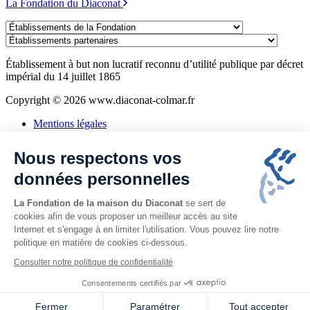
La Fondation du Diaconat
Établissements
de
Établissements
la
partenaires
Fondation
Établissement à but non lucratif reconnu d’utilité publique par décret
impérial du 14 juillet 1865
Copyright © 2026 www.diaconat-colmar.fr
Mentions légales
Politique de confidentialité
Consentement aux cookies
Nous respectons vos
Plan du site
Alsa'Seniors
données personnelles
Assistante sociale
La Fondation de la maison du Diaconat
se sert de
cookies afin de vous proposer un meilleur accès au site
Internet et s'engage à en limiter l'utilisation. Vous pouvez lire notre
politique en matière de cookies ci-dessous.
Consulter notre politique de confidentialité
Consentements certifiés par
Création
Fermer
Paramétrer
Tout accepter