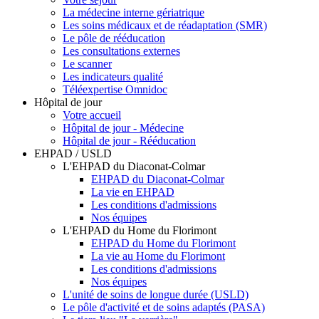
La médecine interne gériatrique
Les soins médicaux et de réadaptation (SMR)
Le pôle de rééducation
Les consultations externes
Le scanner
Les indicateurs qualité
Téléexpertise Omnidoc
Hôpital de jour
Votre accueil
Hôpital de jour - Médecine
Hôpital de jour - Rééducation
EHPAD / USLD
L'EHPAD du Diaconat-Colmar
EHPAD du Diaconat-Colmar
La vie en EHPAD
Les conditions d'admissions
Nos équipes
L'EHPAD du Home du Florimont
EHPAD du Home du Florimont
La vie au Home du Florimont
Les conditions d'admissions
Nos équipes
L'unité de soins de longue durée (USLD)
Le pôle d'activité et de soins adaptés (PASA)