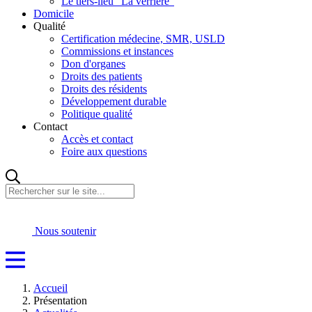
Le tiers-lieu "La verrière"
Domicile
Qualité
Certification médecine, SMR, USLD
Commissions et instances
Don d'organes
Droits des patients
Droits des résidents
Développement durable
Politique qualité
Contact
Accès et contact
Foire aux questions
Rechercher
sur
le
site...
Nous soutenir
Accueil
Présentation